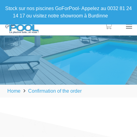
Stock sur nos piscines GoForPool- Appelez au 0032 81 24
14 17 ou visitez notre showroom à Burdinne
Ignorer
Home
Confirmation of the order