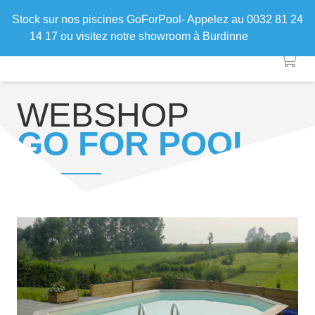
Stock sur nos piscines GoForPool- Appelez au 0032 81 24
14 17 ou visitez notre showroom à Burdinne
Ignorer
WEBSHOP
GO FOR POOL