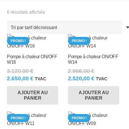
Trié
6 résultats affichés
par
prix
décroissant
PROMO !
PROMO !
Pompe à chaleur ON/OFF
Pompe à chaleur ON/OFF
W16
W14
3.120,00
€
2.966,00
€
Le
Le
Le
Le
2.650,00
€
2.520,00
€
TVAC
TVAC
prix
prix
prix
prix
AJOUTER AU
AJOUTER AU
initial
actuel
initial
actuel
PANIER
PANIER
était :
est :
était :
est :
3.120,00 €.
2.650,00 €.
2.966,00 €.
2.520,00 €.
PROMO !
PROMO !