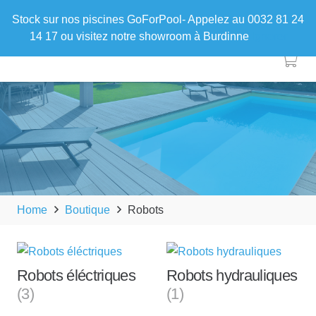
Stock sur nos piscines GoForPool- Appelez au 0032 81 24
14 17 ou visitez notre showroom à Burdinne
Ignorer
Home
Boutique
Robots
Robots éléctriques
Robots hydrauliques
(3)
(1)