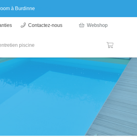
wroom à Burdinne
Ignorer
anties
Contactez-nous
Webshop
ntretien piscine