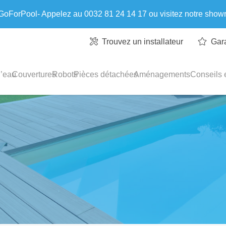
 GoForPool- Appelez au 0032 81 24 14 17 ou visitez notre sho
Trouvez un installateur
Gar
l’eau
Couvertures
Robots
Pièces détachées
Aménagements
Conseils e