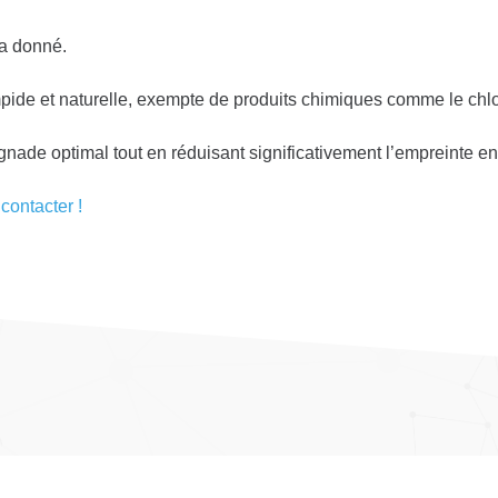
 a donné.
mpide et naturelle, exempte de produits chimiques comme le chlo
ignade optimal tout en réduisant significativement l’empreinte 
contacter !
uIT
|
Mentions légales
|
Vie privée
|
CGV