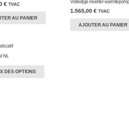
Volledige inverter warmtepom
00
€
TVAC
1.565,00
€
TVAC
UTER AU PANIER
AJOUTER AU PANIER
ol NL
Ce
produit
X DES OPTIONS
a
plusieurs
variations.
Les
options
peuvent
être
choisies