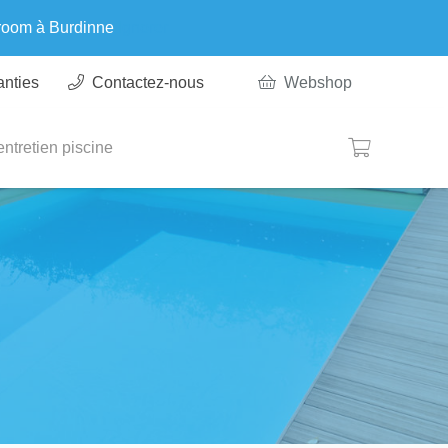
wroom à Burdinne
Ignorer
anties
Contactez-nous
Webshop
ntretien piscine