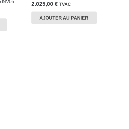
p INV05
2.025,00
€
TVAC
AJOUTER AU PANIER