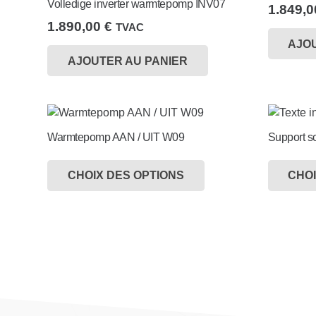
Volledige inverter warmtepomp INV07
1.849,
1.890,00
€
TVAC
AJO
AJOUTER AU PANIER
Warmtepomp AAN / UIT W09
Support s
Ce
produit
CHOIX DES OPTIONS
CHOI
a
plusieurs
variations.
Les
options
peuvent
être
choisies