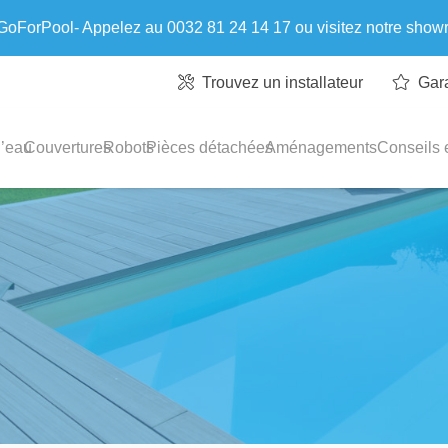
 GoForPool- Appelez au 0032 81 24 14 17 ou visitez notre sho
Trouvez un installateur
Gar
l’eau
Couvertures
Robots
Pièces détachées
Aménagements
Conseils e