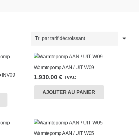
Warmtepomp AAN / UIT W09
p INV09
1.930,00
€
TVAC
AJOUTER AU PANIER
Warmtepomp AAN / UIT W05