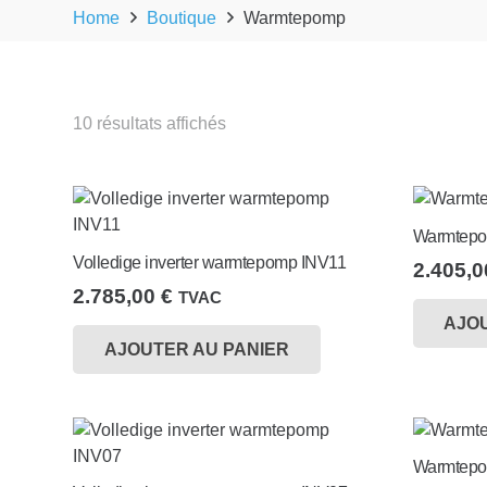
Home
Boutique
Warmtepomp
Trié
10 résultats affichés
par
prix
décroissant
Warmtepo
Volledige inverter warmtepomp INV11
2.405,
2.785,00
€
TVAC
AJO
AJOUTER AU PANIER
Warmtepo