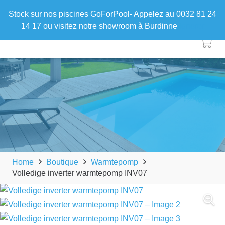
Stock sur nos piscines GoForPool- Appelez au 0032 81 24
14 17 ou visitez notre showroom à Burdinne
Ignorer
Home
Boutique
Warmtepomp
Volledige inverter warmtepomp INV07