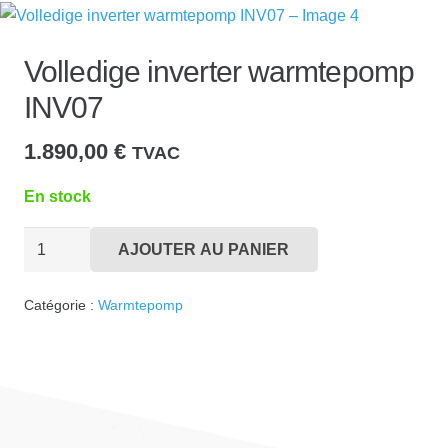
Volledige inverter warmtepomp
INV07
1.890,00
€
TVAC
En stock
quantité
AJOUTER AU PANIER
de
Volledige
Catégorie :
Warmtepomp
inverter
warmtepomp
INV07