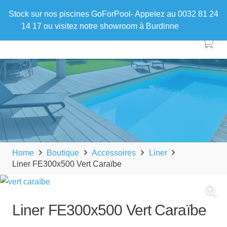
Stock sur nos piscines GoForPool- Appelez au 0032 81 24
14 17 ou visitez notre showroom à Burdinne
Ignorer
Home
Boutique
Accessoires
Liner
Liner FE300x500 Vert Caraïbe
Liner FE300x500 Vert Caraïbe