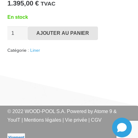
1.395,00
€
TVAC
En stock
quantité
AJOUTER AU PANIER
de
Liner
Catégorie :
Liner
FE300x500
Vert
Caraïbe
© 2022 WOOD-POOL S.A. Powered by
Atome 9
&
YouIT
|
Mentions légales
|
Vie privée
|
CGV