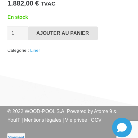
1.882,00
€
TVAC
En stock
quantité
AJOUTER AU PANIER
de
Liner
Catégorie :
Liner
EE350x700
Bleu
Moyen
© 2022 WOOD-POOL S.A. Powered by
Atome 9
&
YouIT
|
Mentions légales
|
Vie privée
|
CGV