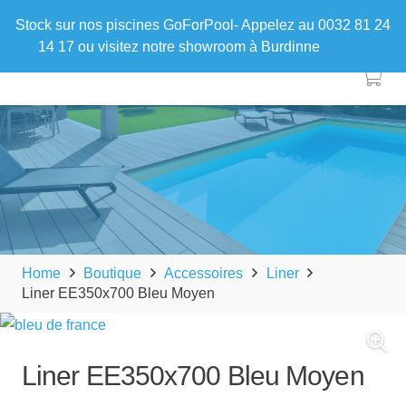
Stock sur nos piscines GoForPool- Appelez au 0032 81 24
14 17 ou visitez notre showroom à Burdinne
Ignorer
Home
Boutique
Accessoires
Liner
Liner EE350x700 Bleu Moyen
Liner EE350x700 Bleu Moyen