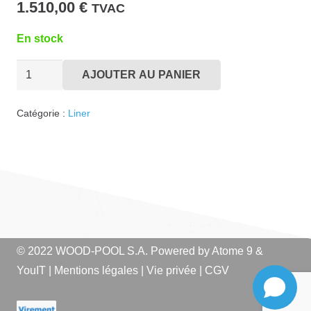
1.510,00
€
TVAC
En stock
quantité
AJOUTER AU PANIER
de
Liner
Catégorie :
Liner
EE300x600
Sable
© 2022 WOOD-POOL S.A. Powered by
Atome 9
&
YouIT
|
Mentions légales
|
Vie privée
|
CGV