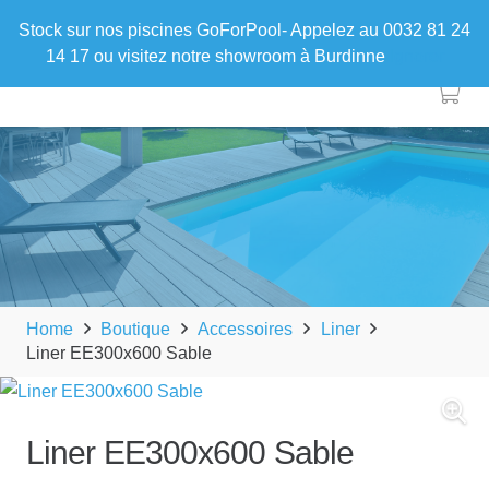
Stock sur nos piscines GoForPool- Appelez au 0032 81 24
14 17 ou visitez notre showroom à Burdinne
Ignorer
Home
Boutique
Accessoires
Liner
Liner EE300x600 Sable
Liner EE300x600 Sable