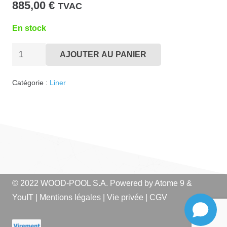
885,00
€
TVAC
En stock
quantité
AJOUTER AU PANIER
de
Liner
Catégorie :
Liner
E320
Bleu
Clair
© 2022 WOOD-POOL S.A. Powered by
Atome 9
&
YouIT
|
Mentions légales
|
Vie privée
|
CGV