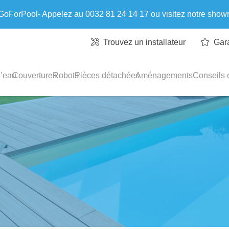
 GoForPool- Appelez au 0032 81 24 14 17 ou visitez notre sho
Trouvez un installateur
Gar
l’eau
Couvertures
Robots
Pièces détachées
Aménagements
Conseils e