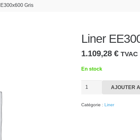
EE300x600 Gris
Liner EE30
1.109,28
€
TVAC
En stock
quantité
AJOUTER A
de
Liner
Catégorie :
Liner
EE300x600
Gris