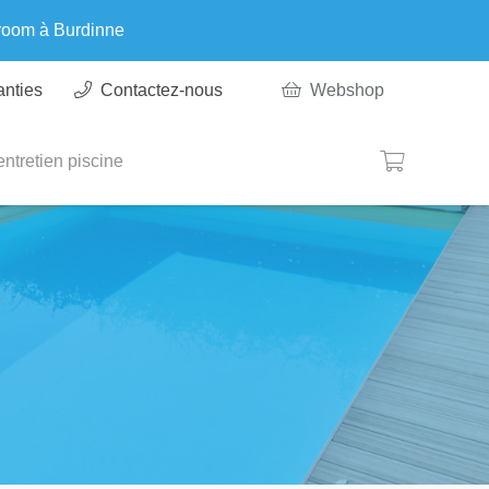
wroom à Burdinne
Ignorer
anties
Contactez-nous
Webshop
ntretien piscine