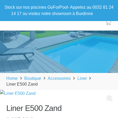
Stock sur nos piscines GoForPool- Appelez au 0032 81 24
14 17 ou visitez notre showroom à Burdinne
Ignorer
Home
Boutique
Accessoires
Liner
Liner E500 Zand
Liner E500 Zand