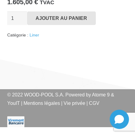
1.605,00
€
TVAC
quantité
AJOUTER AU PANIER
de
Liner
Catégorie :
Liner
E500
Zand
© 2022 WOOD-POOL S.A. Powered by
Atome 9
&
YouIT
|
Mentions légales
|
Vie privée
|
CGV