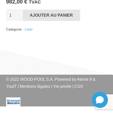
982,00
€
TVAC
quantité
AJOUTER AU PANIER
de
Liner
Catégorie :
Liner
F300x300
Zand
© 2022 WOOD-POOL S.A. Powered by
Atome 9
&
YouIT
|
Mentions légales
|
Vie privée
|
CGV