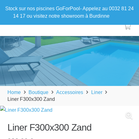
Stock sur nos piscines GoForPool- Appelez au 0032 81 24
14 17 ou visitez notre showroom à Burdinne
Ignorer
Home
Boutique
Accessoires
Liner
Liner F300x300 Zand
Liner F300x300 Zand