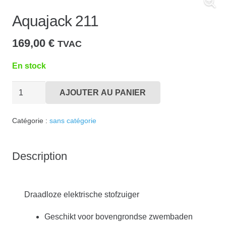
Aquajack 211
169,00
€
TVAC
En stock
quantité
AJOUTER AU PANIER
de
Aquajack
Catégorie :
sans catégorie
211
Description
Draadloze elektrische stofzuiger
Geschikt voor bovengrondse zwembaden