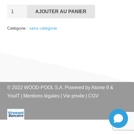
quantité
AJOUTER AU PANIER
de
Haspel
Catégorie :
sans catégorie
ALU
5M
© 2022 WOOD-POOL S.A. Powered by
Atome 9
&
YouIT
|
Mentions légales
|
Vie privée
|
CGV