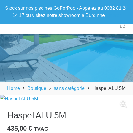
Stock sur nos piscines GoForPool- Appelez au 0032 81 24
14 17 ou visitez notre showroom à Burdinne
Ignorer
Home
Boutique
sans catégorie
Haspel ALU 5M
Haspel ALU 5M
435,00
€
TVAC