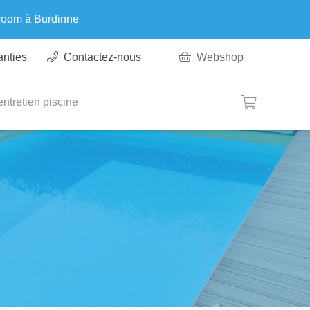
wroom à Burdinne
Ignorer
anties
Contactez-nous
Webshop
ntretien piscine