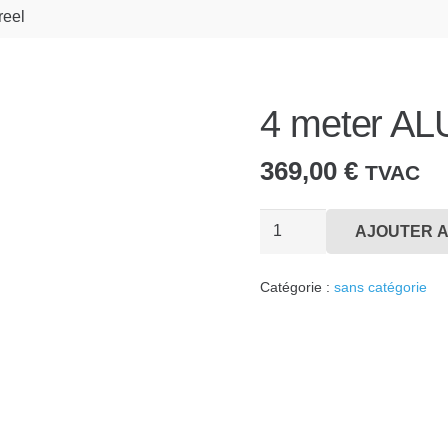
reel
4 meter ALU
369,00
€
TVAC
quantité
AJOUTER A
de
4
Catégorie :
sans catégorie
meter
ALU
reel