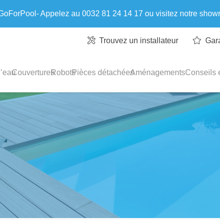
 GoForPool- Appelez au 0032 81 24 14 17 ou visitez notre sho
Trouvez un installateur
Gar
l’eau
Couvertures
Robots
Pièces détachées
Aménagements
Conseils e