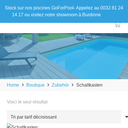
Stock sur nos piscines GoForPool- Appelez au 0032 81 24
14 17 ou visitez notre showroom à Burdinne
Ignorer
Home
Boutique
Zubehör
Schaltkasten
Voici le seul résultat