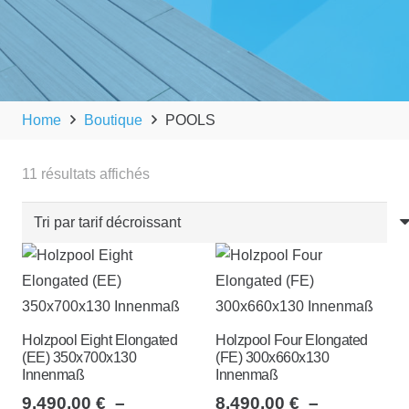
Home
Boutique
POOLS
Trié
11 résultats affichés
par
prix
décroissant
Holzpool Eight Elongated
Holzpool Four Elongated
(EE) 350x700x130
(FE) 300x660x130
Innenmaß
Innenmaß
9.490,00
€
–
8.490,00
€
–