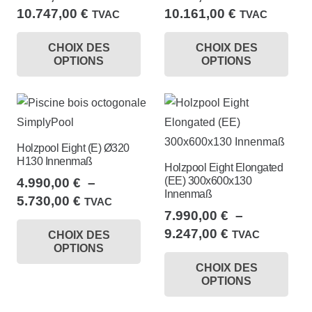
Plage
Plage
10.747,00
€
10.161,00
€
TVAC
TVAC
de
de
Ce
Ce
CHOIX DES
CHOIX DES
prix :
prix :
produit
pro
OPTIONS
OPTIONS
9.490,00 €
8.490,00 €
a
a
à
à
plusieurs
plu
10.747,00 €
10.161,00 €
variations.
var
Les
Le
Holzpool Eight (E) Ø320
options
opt
H130 Innenmaß
Holzpool Eight Elongated
peuvent
peu
(EE) 300x600x130
4.990,00
€
–
être
êtr
Innenmaß
Plage
5.730,00
€
TVAC
choisies
cho
7.990,00
€
–
de
Ce
sur
sur
Plage
9.247,00
€
TVAC
CHOIX DES
prix :
produit
la
la
OPTIONS
de
Ce
4.990,00 €
a
page
pa
CHOIX DES
prix :
à
pro
plusieurs
OPTIONS
du
du
7.990,00 €
5.730,00 €
a
variations.
à
produit
pro
plu