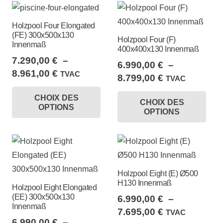
Les
9.247,00 €
var
options
Holzpool Four Elongated
Le
peuvent
(FE) 300x500x130
Holzpool Four (F)
opt
Innenmaß
être
400x400x130 Innenmaß
peu
choisies
7.290,00
€
–
6.990,00
€
–
êtr
Plage
8.961,00
€
sur
TVAC
Plage
8.799,00
€
TVAC
cho
de
Ce
la
de
Ce
sur
CHOIX DES
prix :
produit
page
CHOIX DES
prix :
pro
OPTIONS
la
7.290,00 €
OPTIONS
a
du
6.990,00 €
a
à
pa
plusieurs
à
produit
plu
8.961,00 €
du
8.799,00 €
variations.
var
pro
Les
Le
options
Holzpool Eight (E) Ø500
opt
H130 Innenmaß
peuvent
Holzpool Eight Elongated
peu
(EE) 300x500x130
6.990,00
€
–
être
êtr
Innenmaß
Plage
7.695,00
€
choisies
TVAC
cho
6.990,00
€
–