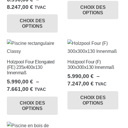
de
Ce
sur
sur
Plage
8.247,00
€
TVAC
CHOIX DES
prix :
pro
la
la
OPTIONS
de
Ce
6.990,00 €
a
page
pa
CHOIX DES
prix :
produit
à
plu
du
OPTIONS
du
6.990,00 €
7.695,00 €
a
var
produit
à
pro
plusieurs
Le
8.247,00 €
variations.
opt
Les
peu
Holzpool Four Elongated
Holzpool Four (F)
options
êtr
(FE) 235x400x130
300x300x130 Innenmaß
peuvent
Innenmaß
cho
5.990,00
€
–
être
sur
5.990,00
€
–
Plage
7.247,00
€
TVAC
choisies
Plage
7.661,00
€
la
TVAC
de
Ce
sur
de
Ce
pa
CHOIX DES
prix :
pro
la
CHOIX DES
OPTIONS
prix :
produit
du
5.990,00 €
a
OPTIONS
page
5.990,00 €
a
à
pro
plu
à
du
7.247,00 €
plusieurs
var
7.661,00 €
produit