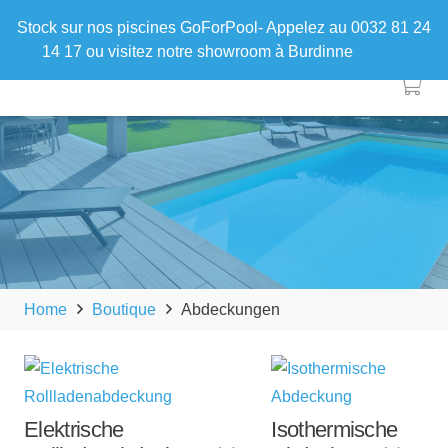
Stock sur nos piscines GoForPool- Appelez au 0032 81 24
14 17 ou visitez notre showroom à Burdinne
Ignorer
Home
Boutique
Abdeckungen
Elektrische
Isothermische