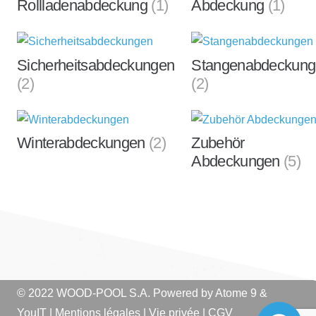
Rollladenabdeckung
(1)
Abdeckung
(1)
Sicherheitsabdeckungen
Stangenabdeckun
(2)
(2)
Winterabdeckungen
(2)
Zubehör
Abdeckungen
(5)
© 2022 WOOD-POOL S.A. Powered by
Atome 9
&
YouIT
|
Mentions légales
|
Vie privée
|
CGV