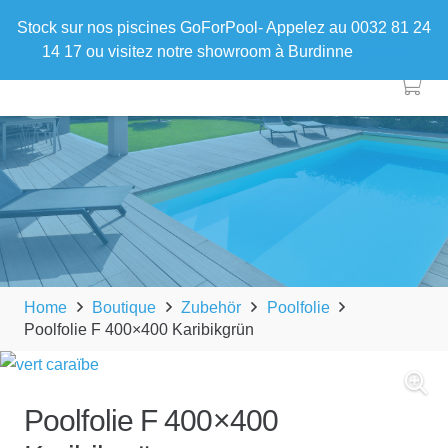
Stock sur nos piscines GoForPool- Appelez au 0032 81 24
14 17 ou visitez notre showroom à Burdinne
Ignorer
Home
Boutique
Zubehör
Poolfolie
Poolfolie F 400×400 Karibikgrün
Poolfolie F 400×400