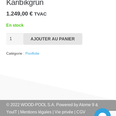
Karibikgrün
1.249,00
€
TVAC
En stock
quantité
AJOUTER AU PANIER
de
Poolfolie
Catégorie :
Poolfolie
F
400x400
Karibikgrün
© 2022 WOOD-POOL S.A. Powered by
Atome 9
&
YouIT
|
Mentions légales
|
Vie privée
|
CGV