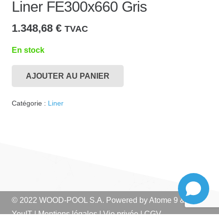
Liner FE300x660 Gris
1.348,68
€
TVAC
En stock
AJOUTER AU PANIER
quantité
de
Catégorie :
Liner
Liner
FE300x660
Gris
© 2022 WOOD-POOL S.A. Powered by
Atome 9
&
YouIT
|
Mentions légales
|
Vie privée
|
CGV