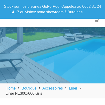
Stock sur nos piscines GoForPool- Appelez au 0032 81 24
14 17 ou visitez notre showroom à Burdinne
Ignorer
Home
Boutique
Accessoires
Liner
Liner FE300x660 Gris