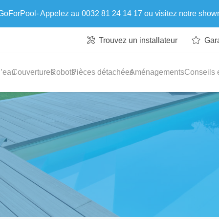
 GoForPool- Appelez au 0032 81 24 14 17 ou visitez notre sho
Trouvez un installateur
Gar
l’eau
Couvertures
Robots
Pièces détachées
Aménagements
Conseils e