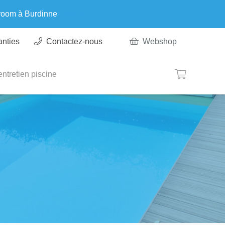
wroom à Burdinne
Ignorer
anties
Contactez-nous
Webshop
ntretien piscine