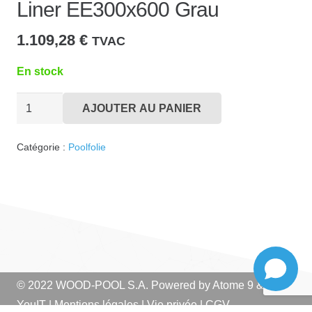
Liner EE300x600 Grau
1.109,28
€
TVAC
En stock
quantité
AJOUTER AU PANIER
de
Liner
Catégorie :
Poolfolie
EE300x600
Grau
© 2022 WOOD-POOL S.A. Powered by
Atome 9
&
YouIT
|
Mentions légales
|
Vie privée
|
CGV