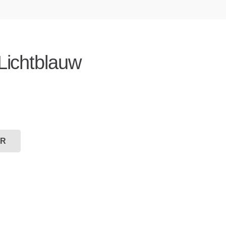
Lichtblauw
ER