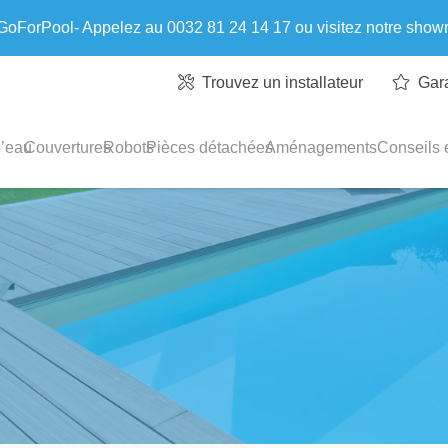
 GoForPool- Appelez au 0032 81 24 14 17 ou visitez notre sho
Trouvez un installateur
Gar
l’eau
Couvertures
Robots
Pièces détachées
Aménagements
Conseils e