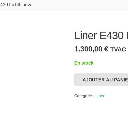
E430 Lichtblauw
Liner E430 
1.300,00
€
TVAC
En stock
AJOUTER AU PANI
quantité
de
Catégorie :
Liner
Liner
E430
Lichtblauw