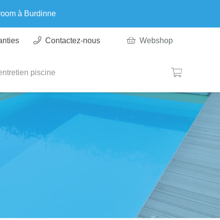
wroom à Burdinne
Ignorer
anties
Contactez-nous
Webshop
ntretien piscine