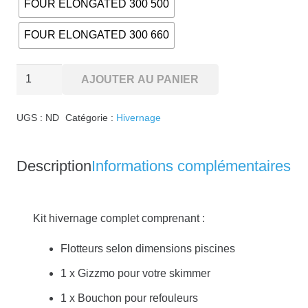
FOUR ELONGATED 300 500
FOUR ELONGATED 300 660
quantité
AJOUTER AU PANIER
de
Kit
UGS :
ND
Catégorie :
Hivernage
Hivernage
complet
Description
Informations complémentaires
Kit hivernage complet comprenant :
Flotteurs selon dimensions piscines
1 x Gizzmo pour votre skimmer
1 x Bouchon pour refouleurs