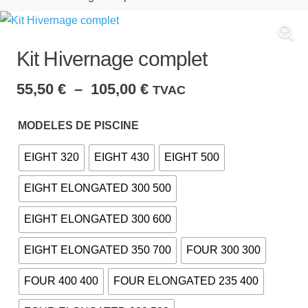
Kit Hivernage complet
Plage
55,50
€
–
105,00
€
TVAC
de
prix :
MODELES DE PISCINE
55,50 €
EIGHT 320
EIGHT 430
EIGHT 500
à
105,00 €
EIGHT ELONGATED 300 500
EIGHT ELONGATED 300 600
EIGHT ELONGATED 350 700
FOUR 300 300
FOUR 400 400
FOUR ELONGATED 235 400