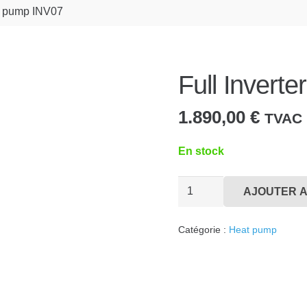
at pump INV07
Full Invert
1.890,00
€
TVAC
En stock
quantité
AJOUTER A
de
Full
Catégorie :
Heat pump
Inverter
heat
pump
INV07