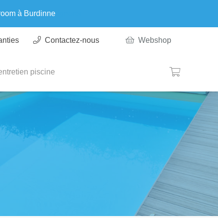
wroom à Burdinne
Ignorer
anties
Contactez-nous
Webshop
ntretien piscine