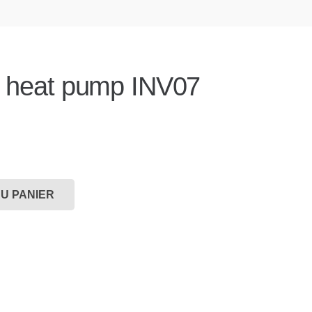
er heat pump INV07
U PANIER