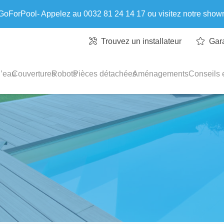
 GoForPool- Appelez au 0032 81 24 14 17 ou visitez notre sho
Trouvez un installateur
Gar
l’eau
Couvertures
Robots
Pièces détachées
Aménagements
Conseils e