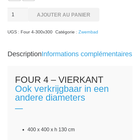
quantité
AJOUTER AU PANIER
de
Four
UGS :
Four 4-300x300
Catégorie :
Zwembad
(F)
300x300x130
Description
Informations complémentaires
int.
FOUR
4 – VIERKANT
Ook verkrijgbaar in een
andere diameters
400 x 400 x h 130 cm