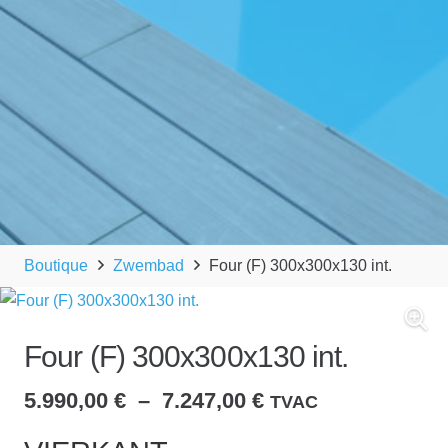
Boutique
Zwembad
Four (F) 300x300x130 int.
Four (F) 300x300x130 int.
Plage
5.990,00
€
–
7.247,00
€
TVAC
de