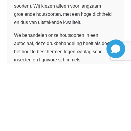
soorten). Wij kiezen alleen voor langzaam
groeiende houtsoorten, met een hoge dichtheid
en dus van uitstekende kwaliteit.
We behandelen onze houtsoorten in een
autoclaaf, deze drukbehandeling heeft als doel
het hout te beschermen tegen xylofagische
insecten en lignivore schimmels.
Mits voldaan aan de montage-eisen, garanderen
wij het frame 10 jaar.
De traditionele halfhout montagetechniek die al
eeuwenlang wordt gebruikt bij de bouw van
chalets in Scandinavische landen, garandeert
onze structuur uitzonderlijke sterkte en stijfheid.
Het maakt het mogelijk om extreme