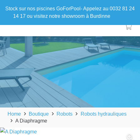
Stock sur nos piscines GoForPool- Appelez au 0032 81 24
14 17 ou visitez notre showroom à Burdinne
Ignorer
Home
Boutique
Robots
Robots hydrauliques
A Diaphragme