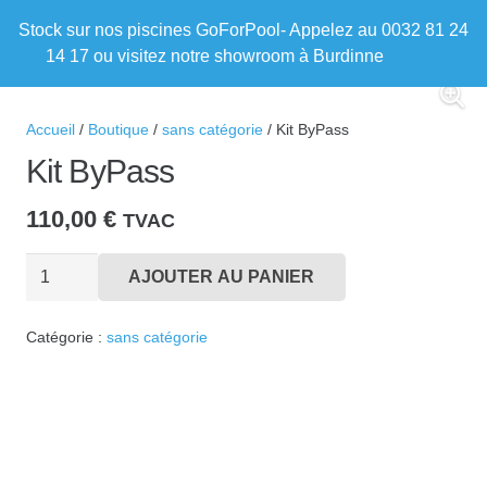
Stock sur nos piscines GoForPool- Appelez au 0032 81 24
14 17 ou visitez notre showroom à Burdinne
Ignorer
Accueil
/
Boutique
/
sans catégorie
/ Kit ByPass
Kit ByPass
110,00
€
TVAC
quantité
AJOUTER AU PANIER
de
Kit
Catégorie :
sans catégorie
ByPass